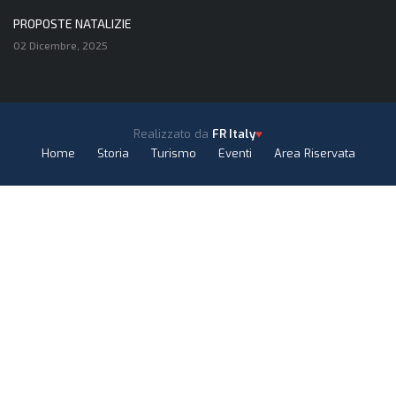
PROPOSTE NATALIZIE
02 Dicembre, 2025
Realizzato da
FR Italy
♥
Home
Storia
Turismo
Eventi
Area Riservata