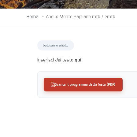
Home
>
Anello Monte Pagliano mtb / emtb
bellissimo anello
Inserisci
del
testo
qui
Scarica il programma della festa (PDF)