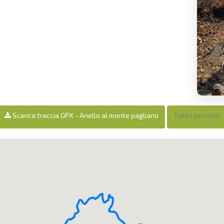
Scarica traccia GPX - Anello al monte pagliano
Tutti i percorsi