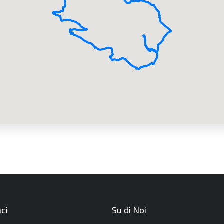
ci
Su di Noi